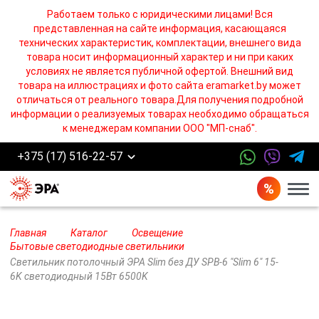
Работаем только с юридическими лицами! Вся
представленная на сайте информация, касающаяся
технических характеристик, комплектации, внешнего вида
товара носит информационный характер и ни при каких
условиях не является публичной офертой. Внешний вид
товара на иллюстрациях и фото сайта eramarket.by может
отличаться от реального товара.Для получения подробной
информации о реализуемых товарах необходимо обращаться
к менеджерам компании ООО "МП-снаб".
+375 (17) 516-22-57
Бург
Главная
Каталог
Освещение
Бытовые светодиодные светильники
Светильник потолочный ЭРА Slim без ДУ SPB-6 "Slim 6" 15-
6K светодиодный 15Вт 6500K