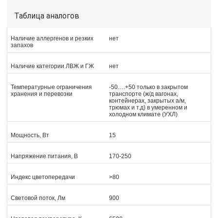
Таблица аналогов
Наличие аллергенов и резких
нет
запахов
Наличие категории ЛВЖ и ГЖ
нет
Температурные ограничения
-50….+50 только в закрытом
хранения и перевозки
транспорте (ж/д вагонах,
контейнерах, закрытых а/м,
трюмах и т.д) в умеренном и
холодном климате (УХЛ)
Мощность, Вт
15
Напряжение питания, В
170-250
Индекс цветопередачи
>80
Световой поток, Лм
900