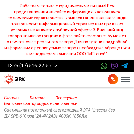
Работаем только с юридическими лицами! Вся
представленная на сайте информация, касающаяся
технических характеристик, комплектации, внешнего вида
товара носит информационный характер и ни при каких
условиях не является публичной офертой. Внешний вид
товара на иллюстрациях и фото сайта eramarket.by может
отличаться от реального товара.Для получения подробной
информации о реализуемых товарах необходимо обращаться
к менеджерам компании ООО "МП-снаб".
+375 (17) 516-22-57
Бург
Главная
Каталог
Освещение
Бытовые светодиодные светильники
Светильник потолочный светодиодный ЭРА Классик без
ДУ SPB-6 "Сюзи" 24-4K 24Вт 4000K 1850Лм