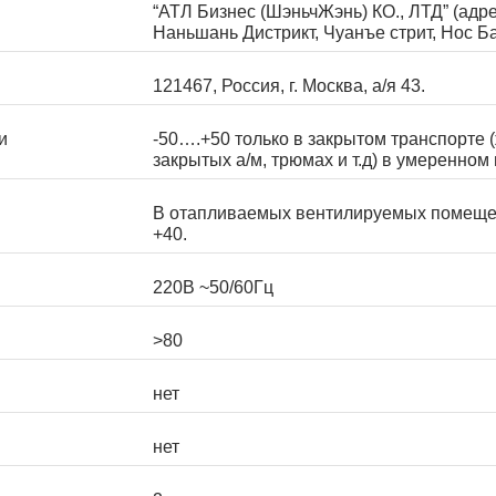
“АТЛ Бизнес (ШэньчЖэнь) КО., ЛТД” (адре
Наньшань Дистрикт, Чуанъе стрит, Нос Б
121467, Россия, г. Москва, а/я 43.
и
-50….+50 только в закрытом транспорте (
закрытых а/м, трюмах и т.д) в умеренном
В отапливаемых вентилируемых помеще
+40.
220В ~50/60Гц
>80
нет
нет