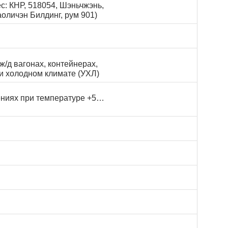
с: КНР, 518054, Шэньчжэнь,
аоличэн Билдинг, рум 901)
ж/д вагонах, контейнерах,
 и холодном климате (УХЛ)
ниях при температуре +5…