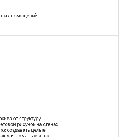
исных помещений
ркивают структуру
етовой рисунок на стенах;
так создавать целые
к для дома, так и для