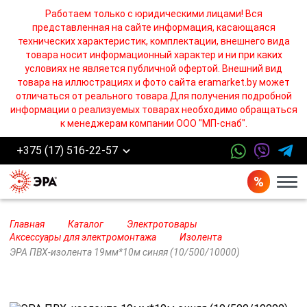
Работаем только с юридическими лицами! Вся
представленная на сайте информация, касающаяся
технических характеристик, комплектации, внешнего вида
товара носит информационный характер и ни при каких
условиях не является публичной офертой. Внешний вид
товара на иллюстрациях и фото сайта eramarket.by может
отличаться от реального товара.Для получения подробной
информации о реализуемых товарах необходимо обращаться
к менеджерам компании ООО "МП-снаб".
+375 (17) 516-22-57
Бург
Главная
Каталог
Электротовары
Аксессуары для электромонтажа
Изолента
ЭРА ПВХ-изолента 19мм*10м синяя (10/500/10000)