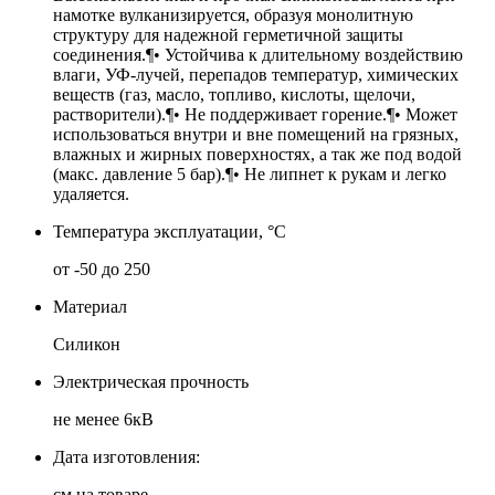
намотке вулканизируется, образуя монолитную
структуру для надежной герметичной защиты
соединения.¶• Устойчива к длительному воздействию
влаги, УФ-лучей, перепадов температур, химических
веществ (газ, масло, топливо, кислоты, щелочи,
растворители).¶• Не поддерживает горение.¶• Может
использоваться внутри и вне помещений на грязных,
влажных и жирных поверхностях, а так же под водой
(макс. давление 5 бар).¶• Не липнет к рукам и легко
удаляется.
Температура эксплуатации, °С
от -50 до 250
Материал
Силикон
Электрическая прочность
не менее 6кВ
Дата изготовления:
см на товаре