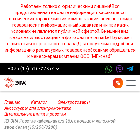
Работаем только с юридическими лицами! Вся
представленная на сайте информация, касающаяся
технических характеристик, комплектации, внешнего вида
товара носит информационный характер и ни при каких
условиях не является публичной офертой. Внешний вид
товара на иллюстрациях и фото сайта eramarket.by может
отличаться от реального товара.Для получения подробной
информации о реализуемых товарах необходимо обращаться
к менеджерам компании ООО "МП-снаб".
+375 (17) 516-22-57
Бург
Главная
Каталог
Электротовары
Аксессуары для электромонтажа
Штепсельные вилки и розетки
R3 ЭРА Розетка кабельная c/з 16A с кольцом непрямой
ввод белая (10/200/3200)