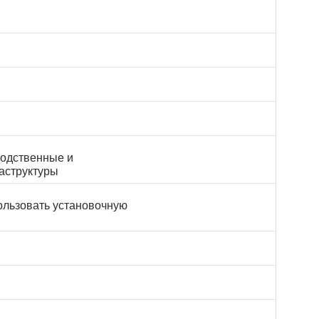
водственные и
аструктуры
ользовать установочную