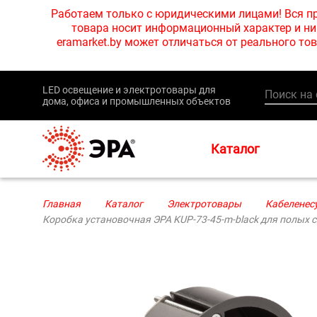
Работаем только с юридическими лицами! Вся пр
товара носит информационный характер и ни 
eramarket.by может отличаться от реального 
LED освещение и электротовары для
дома, офиса и промышленных объектов
Каталог
Главная
Каталог
Электротовары
Кабеленес
Коробка установочная ЭРА KUP-73-45-m-black для полых 