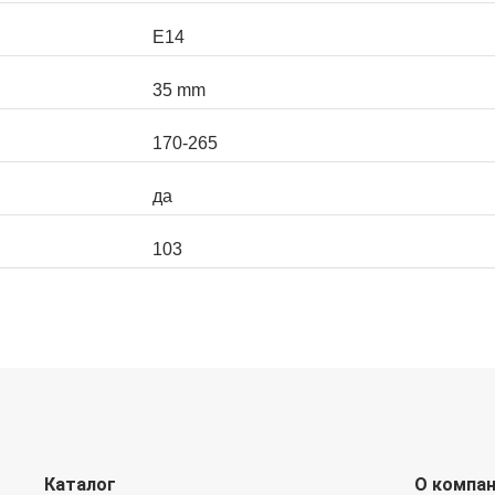
Е14
35 mm
170-265
да
103
Каталог
О компа