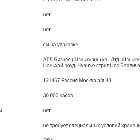
нет
нет
см на упаковке
АТЛ Бизнес (Шэньчжэнь) ко., Лтд. Шэньч
Наньхай роуд, Чуанъе стрит Нос Баоличэ
121467 Россия Москва а/я 43
30 000 часов
и
нет
не требует специальных условий хранен