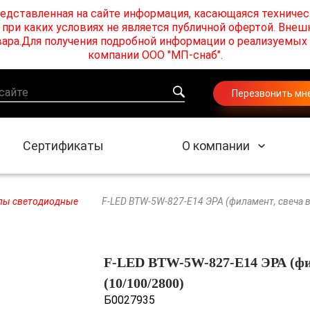
едставленная на сайте информация, касающаяся техничес
при каких условиях не является публичной офертой. Внеш
товара.Для получения подробной информации о реализуемы
компании ООО "МП-снаб".
Перезвонить мн
Сертификаты
О компании
пы cветодиодные
F-LED BTW-5W-827-E14 ЭРА (филамент, свеча ви
F-LED BTW-5W-827-E14 ЭРА (фила
(10/100/2800)
Б0027935