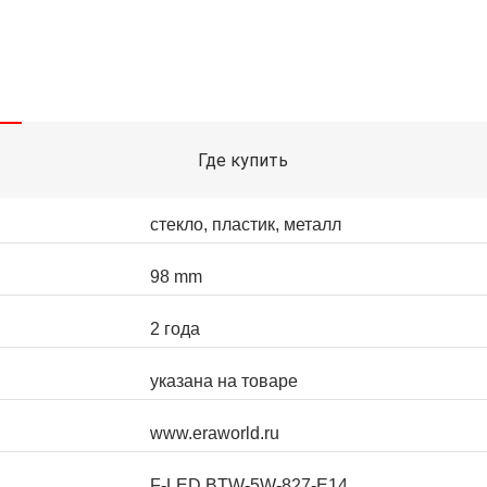
Где купить
стекло, пластик, металл
98 mm
2 года
указана на товаре
www.eraworld.ru
F-LED BTW-5W-827-E14