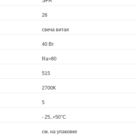
ЭРА
26
свеча витая
40 Вт
Ra>80
515
2700K
5
- 25..+50°C
см. на упаковке