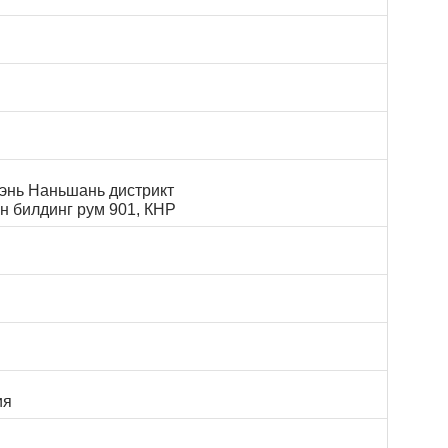
жэнь Наньшань дистрикт
н билдинг рум 901, КНР
ия