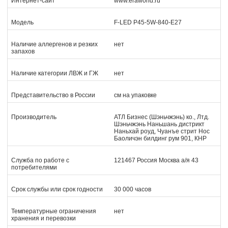
Интернет-сайт
www.eraworld.ru
Модель
F-LED Р45-5W-840-E27
Наличие аллергенов и резких
нет
запахов
Наличие категории ЛВЖ и ГЖ
нет
Представительство в России
см на упаковке
Производитель
АТЛ Бизнес (Шэньчжэнь) ко., Лтд.
Шэньчжэнь Наньшань дистрикт
Наньхай роуд, Чуанъе стрит Нос
Баоличэн билдинг рум 901, КНР
Служба по работе с
121467 Россия Москва а/я 43
потребителями
Срок службы или срок годности
30 000 часов
Температурные ограничения
нет
хранения и перевозки