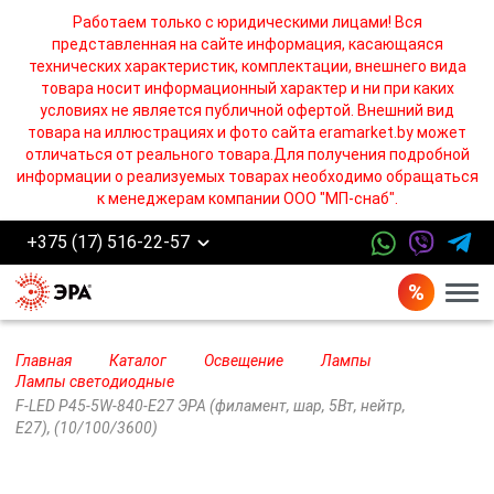
Работаем только с юридическими лицами! Вся
представленная на сайте информация, касающаяся
технических характеристик, комплектации, внешнего вида
товара носит информационный характер и ни при каких
условиях не является публичной офертой. Внешний вид
товара на иллюстрациях и фото сайта eramarket.by может
отличаться от реального товара.Для получения подробной
информации о реализуемых товарах необходимо обращаться
к менеджерам компании ООО "МП-снаб".
+375 (17) 516-22-57
Бург
Главная
Каталог
Освещение
Лампы
Лампы cветодиодные
F-LED P45-5W-840-E27 ЭРА (филамент, шар, 5Вт, нейтр,
E27), (10/100/3600)