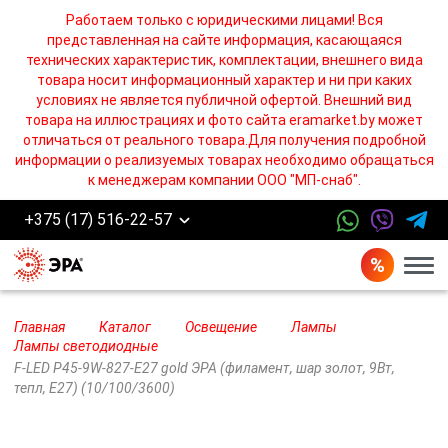
Работаем только с юридическими лицами! Вся
представленная на сайте информация, касающаяся
технических характеристик, комплектации, внешнего вида
товара носит информационный характер и ни при каких
условиях не является публичной офертой. Внешний вид
товара на иллюстрациях и фото сайта eramarket.by может
отличаться от реального товара.Для получения подробной
информации о реализуемых товарах необходимо обращаться
к менеджерам компании ООО "МП-снаб".
+375 (17) 516-22-57
Бург
Главная
Каталог
Освещение
Лампы
Лампы cветодиодные
F-LED P45-9W-827-E27 gold ЭРА (филамент, шар золот, 9Вт,
тепл, E27) (10/100/3600)