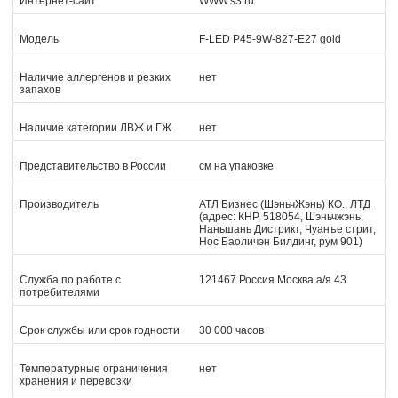
Интернет-сайт
WWW.s3.ru
Модель
F-LED P45-9W-827-E27 gold
Наличие аллергенов и резких
нет
запахов
Наличие категории ЛВЖ и ГЖ
нет
Представительство в России
см на упаковке
Производитель
АТЛ Бизнес (ШэньчЖэнь) КО., ЛТД
(адрес: КНР, 518054, Шэньчжэнь,
Наньшань Дистрикт, Чуанъе стрит,
Нос Баоличэн Билдинг, рум 901)
Служба по работе с
121467 Россия Москва а/я 43
потребителями
Срок службы или срок годности
30 000 часов
Температурные ограничения
нет
хранения и перевозки