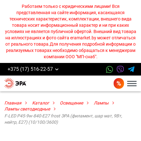
Работаем только с юридическими лицами! Вся
представленная на сайте информация, касающаяся
технических характеристик, комплектации, внешнего вида
товара носит информационный характер и ни при каких
условиях не является публичной офертой. Внешний вид товара
на иллюстрациях и фото сайта eramarket.by может отличаться
от реального товара.Для получения подробной информации о
реализуемых товарах необходимо обращаться к менеджерам
компании ООО "МП-снаб".
+375 (17) 516-22-57
Бурге
Главная
Каталог
Освещение
Лампы
Лампы cветодиодные
F-LED P45-9w-840-E27 frost ЭРА (филамент, шар мат, 9Вт,
нейтр, E27) (10/100/3600)