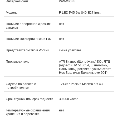
Интернет-сайт
WWW.s3.ru
Модель
F-LED P45-9w-840-E27 frost
Наличие аллергенов и резких
нет
запахов
Наличие категории ЛВЖ и ГЖ
нет
Представительство в России
см на упаковке
Производитель
АТЛ Бизнес (ШэньчЖэнь) КО., ЛТД
(адрес: КНР, 518054, Шэньчжэнь,
Наньшань Дистрикт, Чуанъе стрит,
Нос Баоличэн Билдинг, рум 901)
Служба по работе с
121467 Россия Москва а/я 43
потребителями
Срок службы или срок годности
30 000 часов
Температурные ограничения
нет
хранения и перевозки