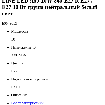
LINE LED A60-10W-840-E27 R Е27 /
E27 10 Вт груша нейтральный белый
свет
Б0049635
Мощность
10
Напряжение, В
220-240V
Цоколь
Е27
Индекс цветопередачи
Ra>80
Описание
Все характеристики