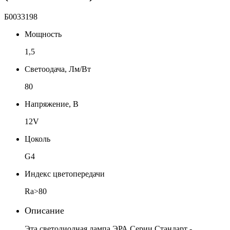
Б0033198
Мощность
1,5
Светоодача, Лм/Вт
80
Напряжение, В
12V
Цоколь
G4
Индекс цветопередачи
Ra>80
Описание
Эта светодиодная лампа ЭРА Серии Стандарт -