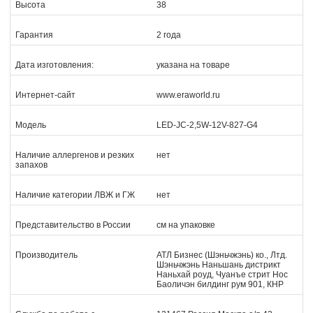
Высота
38
Гарантия
2 года
Дата изготовления:
указана на товаре
Интернет-сайт
www.eraworld.ru
Модель
LED-JC-2,5W-12V-827-G4
Наличие аллергенов и резких
нет
запахов
Наличие категории ЛВЖ и ГЖ
нет
Представительство в России
см на упаковке
Производитель
АТЛ Бизнес (Шэньчжэнь) ко., Лтд.
Шэньчжэнь Наньшань дистрикт
Наньхай роуд, Чуанъе стрит Нос
Баоличэн билдинг рум 901, КНР