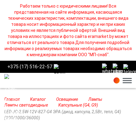
Работаем только с юридическими лицами! Вся
представленная на сайте информация, касающаяся
технических характеристик, комплектации, внешнего вида
товара носит информационный характер и ни при каких
условиях не является публичной офертой. Внешний вид
товара на иллюстрациях и фото сайта eramarket.by может
отличаться от реального товара.Для получения подробной
информации о реализуемых товарах необходимо обращаться
к менеджерам компании ООО "МП-снаб".
+375 (17) 516-22-57
Бург
Главная
Каталог
Освещение
Лампы
Лампы cветодиодные
Капсульные (G4, G9)
LED JC-2,5W-12V-827-G4 ЭРА (диод, капсула, 2,5Вт, тепл, G4)
(100/1000/36000)