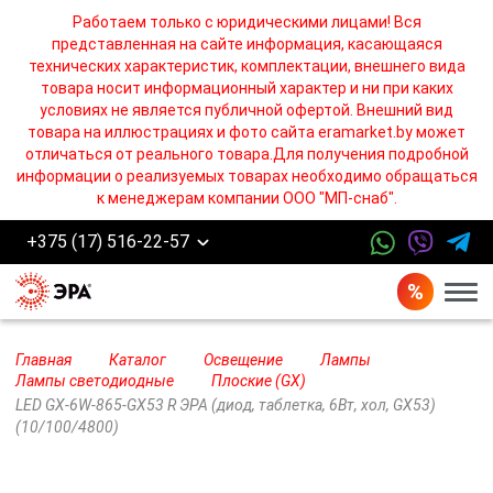
Работаем только с юридическими лицами! Вся
представленная на сайте информация, касающаяся
технических характеристик, комплектации, внешнего вида
товара носит информационный характер и ни при каких
условиях не является публичной офертой. Внешний вид
товара на иллюстрациях и фото сайта eramarket.by может
отличаться от реального товара.Для получения подробной
информации о реализуемых товарах необходимо обращаться
к менеджерам компании ООО "МП-снаб".
+375 (17) 516-22-57
Бург
Главная
Каталог
Освещение
Лампы
Лампы cветодиодные
Плоские (GX)
LED GX-6W-865-GX53 R ЭРА (диод, таблетка, 6Вт, хол, GX53)
(10/100/4800)