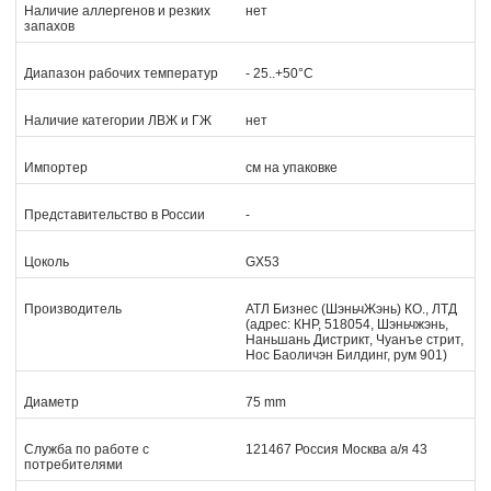
Наличие аллергенов и резких
нет
запахов
Диапазон рабочих температур
- 25..+50°C
Наличие категории ЛВЖ и ГЖ
нет
Импортер
см на упаковке
Представительство в России
-
Цоколь
GX53
Производитель
АТЛ Бизнес (ШэньчЖэнь) КО., ЛТД
(адрес: КНР, 518054, Шэньчжэнь,
Наньшань Дистрикт, Чуанъе стрит,
Нос Баоличэн Билдинг, рум 901)
Диаметр
75 mm
Служба по работе с
121467 Россия Москва а/я 43
потребителями