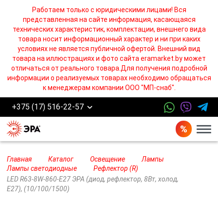
Работаем только с юридическими лицами! Вся
представленная на сайте информация, касающаяся
технических характеристик, комплектации, внешнего вида
товара носит информационный характер и ни при каких
условиях не является публичной офертой. Внешний вид
товара на иллюстрациях и фото сайта eramarket.by может
отличаться от реального товара.Для получения подробной
информации о реализуемых товарах необходимо обращаться
к менеджерам компании ООО "МП-снаб".
+375 (17) 516-22-57
Бург
Главная
Каталог
Освещение
Лампы
Лампы cветодиодные
Рефлектор (R)
LED R63-8W-860-E27 ЭРА (диод, рефлектор, 8Вт, холод,
E27), (10/100/1500)