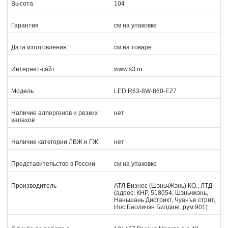
Высота
104
Гарантия
см на упаковке
Дата изготовления:
см на товаре
Интернет-сайт
www.s3.ru
Модель
LED R63-8W-860-E27
Наличие аллергенов и резких
нет
запахов
Наличие категории ЛВЖ и ГЖ
нет
Представительство в России
см на упаковке
Производитель
АТЛ Бизнес (ШэньчЖэнь) КО., ЛТД
(адрес: КНР, 518054, Шэньчжэнь,
Наньшань Дистрикт, Чуанъе стрит,
Нос Баоличэн Билдинг, рум 901)