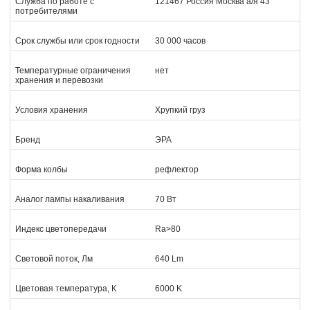
Служба по работе с
121467 Россия Москва а/я 43
потребителями
Срок службы или срок годности
30 000 часов
Температурные ограничения
нет
хранения и перевозки
Условия хранения
Хрупкий груз
Бренд
ЭРА
Форма колбы
рефлектор
Аналог лампы накаливания
70 Вт
Индекс цветопередачи
Ra>80
Световой поток, Лм
640 Lm
Цветовая температура, К
6000 K