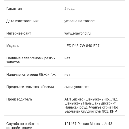
Гарантия
2 года
Дата изготовления:
указана на товаре
Интернет-сайт
www.eraworld.ru
Модель
LED P45-7W-840-E27
Наличие аллергенов и резких
нет
запахов
Наличие категории ЛВЖ и ГЖ
нет
Представительство в России
см на упаковке
Производитель
АТЛ Бизнес (Шэньчжэнь) ко., Лтд.
Шэньчжэнь Наньшань дистрикт
Наньхай роуд, Чуанъе стрит Нос
Баоличэн билдинг рум 901, КНР
Служба по работе с
121467 Россия Москва а/я 43
потребителями