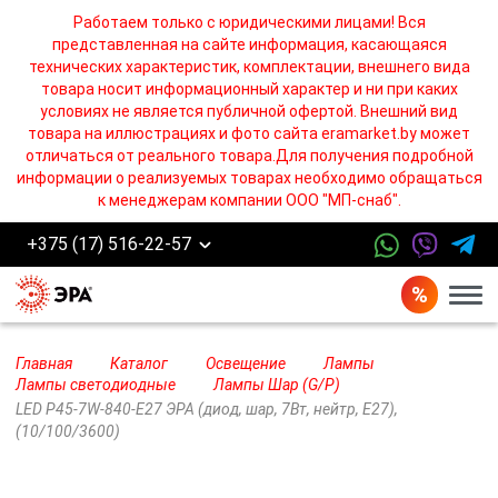
Работаем только с юридическими лицами! Вся
представленная на сайте информация, касающаяся
технических характеристик, комплектации, внешнего вида
товара носит информационный характер и ни при каких
условиях не является публичной офертой. Внешний вид
товара на иллюстрациях и фото сайта eramarket.by может
отличаться от реального товара.Для получения подробной
информации о реализуемых товарах необходимо обращаться
к менеджерам компании ООО "МП-снаб".
+375 (17) 516-22-57
Бург
Главная
Каталог
Освещение
Лампы
Лампы cветодиодные
Лампы Шар (G/P)
LED P45-7W-840-E27 ЭРА (диод, шар, 7Вт, нейтр, E27),
(10/100/3600)