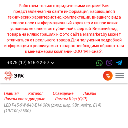
Работаем только с юридическими лицами! Вся
представленная на сайте информация, касающаяся
технических характеристик, комплектации, внешнего вида
товара носит информационный характер и ни при каких
условиях не является публичной офертой. Внешний вид
товара на иллюстрациях и фото сайта eramarket.by может
отличаться от реального товара.Для получения подробной
информации о реализуемых товарах необходимо обращаться
к менеджерам компании ООО "МП-снаб".
+375 (17) 516-22-57
Бург
Главная
Каталог
Освещение
Лампы
Лампы cветодиодные
Лампы Шар (G/P)
LED P45-9W-840-E14 ЭРА (диод, шар, 9Вт, нейтр, E14)
(10/100/3600)