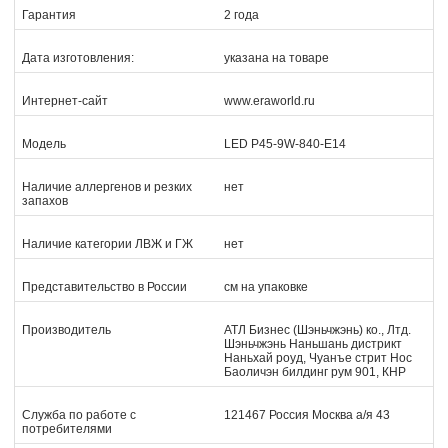
Гарантия
2 года
Дата изготовления:
указана на товаре
Интернет-сайт
www.eraworld.ru
Модель
LED P45-9W-840-E14
Наличие аллергенов и резких
нет
запахов
Наличие категории ЛВЖ и ГЖ
нет
Представительство в России
см на упаковке
Производитель
АТЛ Бизнес (Шэньчжэнь) ко., Лтд.
Шэньчжэнь Наньшань дистрикт
Наньхай роуд, Чуанъе стрит Нос
Баоличэн билдинг рум 901, КНР
Служба по работе с
121467 Россия Москва а/я 43
потребителями