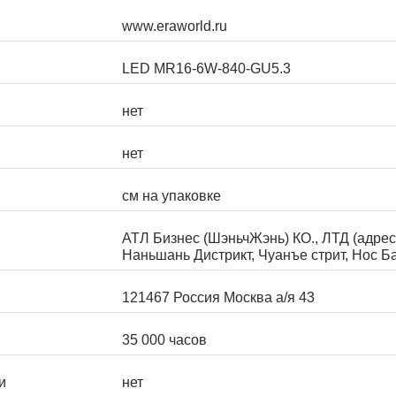
www.eraworld.ru
LED MR16-6W-840-GU5.3
нет
нет
см на упаковке
АТЛ Бизнес (ШэньчЖэнь) КО., ЛТД (адрес
Наньшань Дистрикт, Чуанъе стрит, Нос Б
121467 Россия Москва а/я 43
35 000 часов
и
нет