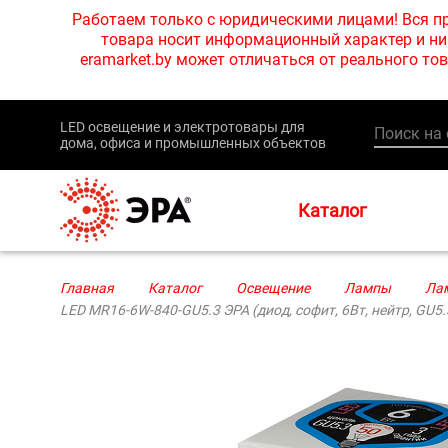
Работаем только с юридическими лицами! Вся пр
товара носит информационный характер и ни 
eramarket.by может отличаться от реального 
LED освещение и электротовары для
дома, офиса и промышленных объектов
Каталог
Главная
Каталог
Освещение
Лампы
Ла
LED MR16-6W-840-GU5.3 ЭРА (диод, софит, 6Вт, нейтр, GU5.