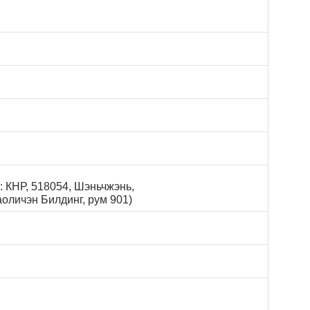
: КНР, 518054, Шэньчжэнь,
аоличэн Билдинг, рум 901)