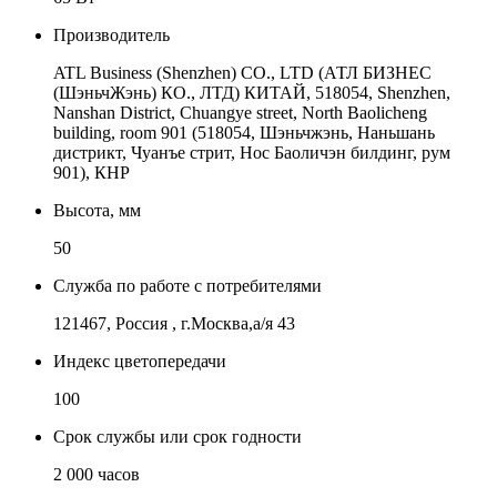
Производитель
ATL Business (Shenzhen) CO., LTD (АТЛ БИЗНЕС
(ШэньчЖэнь) КО., ЛТД) КИТАЙ, 518054, Shenzhen,
Nanshan District, Chuangye street, North Baolicheng
building, room 901 (518054, Шэньчжэнь, Наньшань
дистрикт, Чуанъе стрит, Нос Баоличэн билдинг, рум
901), КНР
Высота, мм
50
Служба по работе с потребителями
121467, Россия , г.Москва,а/я 43
Индекс цветопередачи
100
Срок службы или срок годности
2 000 часов