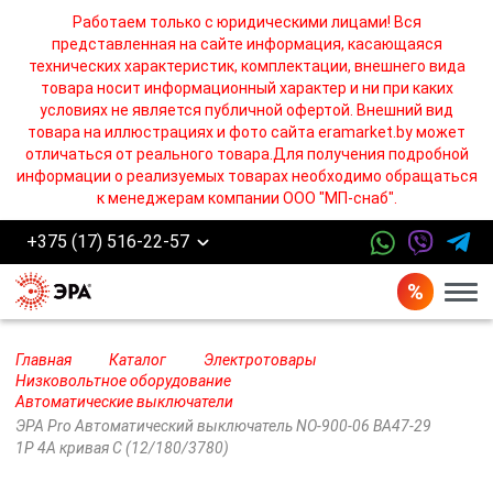
Работаем только с юридическими лицами! Вся
представленная на сайте информация, касающаяся
технических характеристик, комплектации, внешнего вида
товара носит информационный характер и ни при каких
условиях не является публичной офертой. Внешний вид
товара на иллюстрациях и фото сайта eramarket.by может
отличаться от реального товара.Для получения подробной
информации о реализуемых товарах необходимо обращаться
к менеджерам компании ООО "МП-снаб".
+375 (17) 516-22-57
Бург
Главная
Каталог
Электротовары
Низковольтное оборудование
Автоматические выключатели
ЭРА Pro Автоматический выключатель NO-900-06 ВА47-29
1P 4А кривая C (12/180/3780)