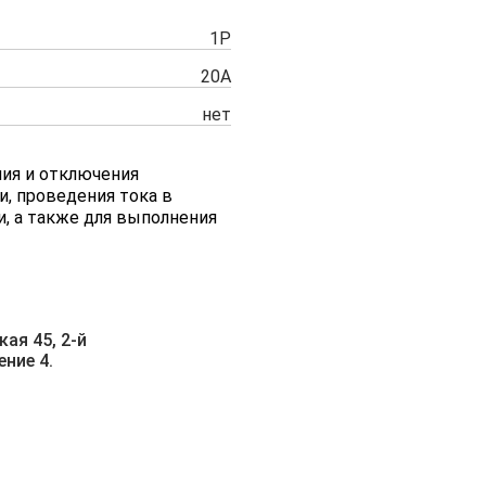
1P
20A
нет
ния и отключения
и, проведения тока в
, а также для выполнения
ая 45, 2-й
ние 4.