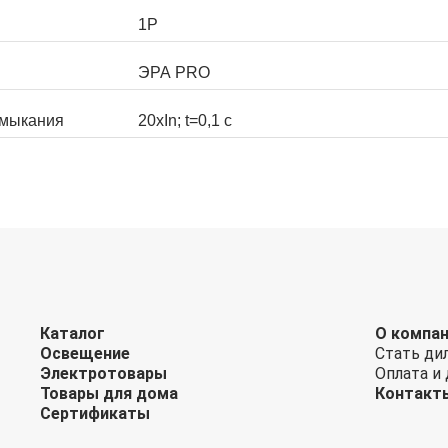
1P
ЭРА PRO
амыкания
20хIn; t=0,1 c
Каталог
О компа
Освещение
Стать ди
Электротовары
Оплата и
Товары для дома
Контакт
Сертификаты