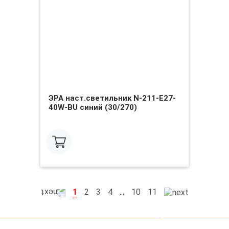
ЭРА наст.светильник N-211-E27-
40W-BU синий (30/270)
1
2
3
4
...
10
11