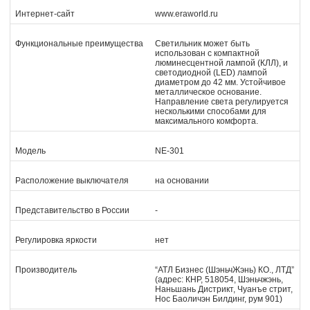
Интернет-сайт
www.eraworld.ru
Функциональные преимущества
Светильник может быть
использован с компактной
люминесцентной лампой (КЛЛ), и
светодиодной (LED) лампой
диаметром до 42 мм. Устойчивое
металлическое основание.
Направление света регулируется
несколькими способами для
максимального комфорта.
Модель
NE-301
Расположение выключателя
на основании
Представительство в России
-
Регулировка яркости
нет
Производитель
“АТЛ Бизнес (ШэньчЖэнь) КО., ЛТД”
(адрес: КНР, 518054, Шэньчжэнь,
Наньшань Дистрикт, Чуанъе стрит,
Нос Баоличэн Билдинг, рум 901)