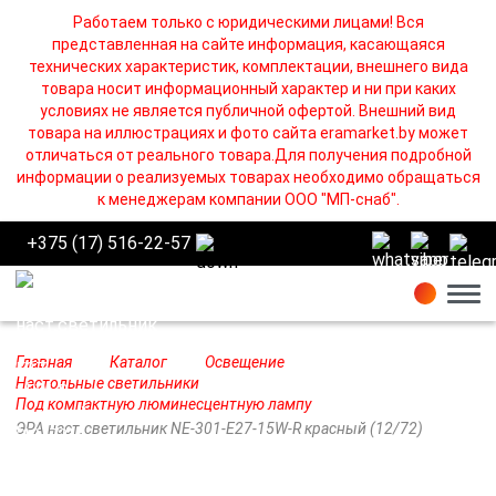
Работаем только с юридическими лицами! Вся
представленная на сайте информация, касающаяся
технических характеристик, комплектации, внешнего вида
товара носит информационный характер и ни при каких
условиях не является публичной офертой. Внешний вид
товара на иллюстрациях и фото сайта eramarket.by может
отличаться от реального товара.Для получения подробной
информации о реализуемых товарах необходимо обращаться
к менеджерам компании ООО "МП-снаб".
+375 (17) 516-22-57
Бург
Главная
Каталог
Освещение
Настольные светильники
Под компактную люминесцентную лампу
ЭРА наст.светильник NE-301-E27-15W-R красный (12/72)