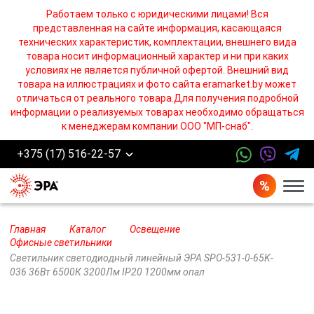
Работаем только с юридическими лицами! Вся
представленная на сайте информация, касающаяся
технических характеристик, комплектации, внешнего вида
товара носит информационный характер и ни при каких
условиях не является публичной офертой. Внешний вид
товара на иллюстрациях и фото сайта eramarket.by может
отличаться от реального товара.Для получения подробной
информации о реализуемых товарах необходимо обращаться
к менеджерам компании ООО "МП-снаб".
+375 (17) 516-22-57
Бург
Главная
Каталог
Освещение
Офисные светильники
Светильник светодиодный линейный ЭРА SPO-531-0-65K-
036 36Вт 6500К 3200Лм IP20 1200мм опал