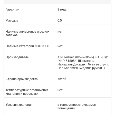
Гарантия
3 года
Масса, кг
0,5
Наличие аллергенов и резких
нет
запахов
Наличие категории ЛВЖ и ГЖ
нет
Производитель
АТЛ Бизнес (ШэньчЖэнь) КО., ЛТД”
(КНР, 518054, Шэньчжэнь,
Наньшань Дистрикт, Чуанъе стрит,
Нос Баоличэн Билдинг, рум 901)
Страна производства
Китай
Температурные ограничения
нет
хранения и перевозки
Условия хранения
в теплом проветриваемом
помещении