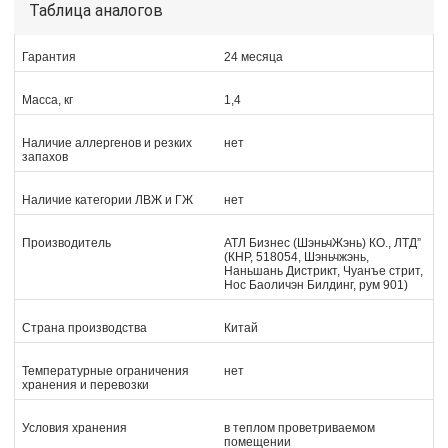
Таблица аналогов
Гарантия
24 месяца
Масса, кг
1,4
Наличие аллергенов и резких
нет
запахов
Наличие категории ЛВЖ и ГЖ
нет
Производитель
АТЛ Бизнес (ШэньчЖэнь) КО., ЛТД”
(КНР, 518054, Шэньчжэнь,
Наньшань Дистрикт, Чуанъе стрит,
Нос Баоличэн Билдинг, рум 901)
Страна производства
Китай
Температурные ограничения
нет
хранения и перевозки
Условия хранения
в теплом проветриваемом
помещении