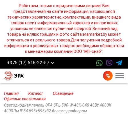
Работаем только с юридическими лицами! Вся
представленная на сайте информация, касающаяся
технических характеристик, комплектации, внешнего вида
товара носит информационный характер и ни при каких
условиях не является публичной офертой. Внешний вид
товара на иллюстрациях и фото сайта eramarket.by может
отличаться от реального товара.Для получения подробной
информации о реализуемых товарах необходимо обращаться
к менеджерам компании ООО "МП-снаб".
+375 (17) 516-22-57
Бург
Главная
Каталог
Освещение
Офисные светильники
Светодиодная панель ЭРА SPL-590-W-40K-040 40Вт 4000K
4000Лм IP54 595х595х32 белая с драйвером