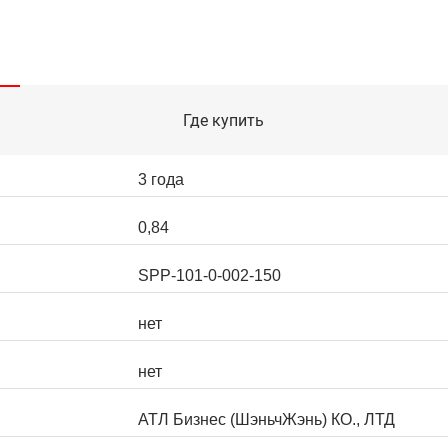
Где купить
3 года
0,84
SPP-101-0-002-150
нет
нет
АТЛ Бизнес (ШэньчЖэнь) КО., ЛТД