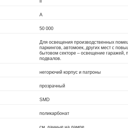
II
А
50 000
Для освещения производственных помещ
паркингов, автомоек, других мест с пов
бытовом секторе – освещение гаражей,
подвалов.
негорючий корпус и патроны
прозрачный
SMD
поликарбонат
см. данные на лампе