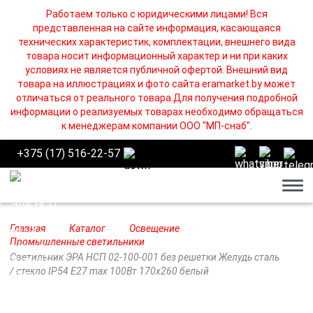
Работаем только с юридическими лицами! Вся
представленная на сайте информация, касающаяся
технических характеристик, комплектации, внешнего вида
товара носит информационный характер и ни при каких
условиях не является публичной офертой. Внешний вид
товара на иллюстрациях и фото сайта eramarket.by может
отличаться от реального товара.Для получения подробной
информации о реализуемых товарах необходимо обращаться
к менеджерам компании ООО "МП-снаб".
+375 (17) 516-22-57
Бург
Главная
Каталог
Освещение
Промышленные светильники
Светильник ЭРА НСП 02-100-001 без решетки Желудь сталь
/ стекло IP54 E27 max 100Вт 170х260 белый