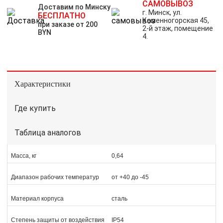
САМОВЫВОЗ
Доставим по Минску
г. Минск, ул.
БЕСПЛАТНО
Каменногорская 45,
при заказе от 200
2-й этаж, помещение
BYN
4.
Характеристики
Где купить
Таблица аналогов
Масса, кг
0,64
Диапазон рабочих температур
от +40 до -45
Материал корпуса
сталь
Степень защиты от воздействия
IP54