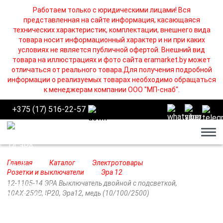
Работаем только с юридическими лицами! Вся
представленная на сайте информация, касающаяся
технических характеристик, комплектации, внешнего вида
товара носит информационный характер и ни при каких
условиях не является публичной офертой. Внешний вид
товара на иллюстрациях и фото сайта eramarket.by может
отличаться от реального товара.Для получения подробной
информации о реализуемых товарах необходимо обращаться
к менеджерам компании ООО "МП-снаб".
+375 (17) 516-22-57
Бург
Главная
Каталог
Электротовары
Розетки и выключатели
Эра 12
12-1105-14 ЭРА Выключатель двойной с подсветкой,
10АХ-250В, IP20, Эра12, медь (10/100/2500)