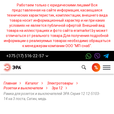
Работаем только с юридическими лицами! Вся
представленная на сайте информация, касающаяся
технических характеристик, комплектации, внешнего вида
товара носит информационный характер и ни при каких
условиях не является публичной офертой. Внешний вид
товара на иллюстрациях и фото сайта eramarket.by может
отличаться от реального товара.Для получения подробной
информации о реализуемых товарах необходимо обращаться
к менеджерам компании ООО "МП-снаб".
+375 (17) 516-22-57
Бург
Главная
Каталог
Электротовары
Розетки и выключатели
Эра 12
Рамка для розеток и выключателей ЭРА Серия 12 12-5103-
14 на 3 поста, Сатин, медь