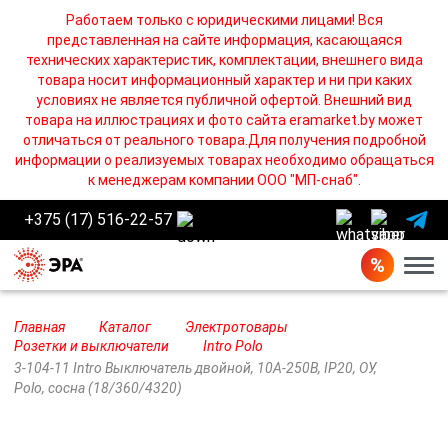
Работаем только с юридическими лицами! Вся
представленная на сайте информация, касающаяся
технических характеристик, комплектации, внешнего вида
товара носит информационный характер и ни при каких
условиях не является публичной офертой. Внешний вид
товара на иллюстрациях и фото сайта eramarket.by может
отличаться от реального товара.Для получения подробной
информации о реализуемых товарах необходимо обращаться
к менеджерам компании ООО "МП-снаб".
+375 (17) 516-22-57
Бург
Главная
Каталог
Электротовары
Розетки и выключатели
Intro Polo
3-104-11 Intro Выключатель двойной, 10А-250В, IP20, ОУ,
Polo, сосна (18/360/4320)