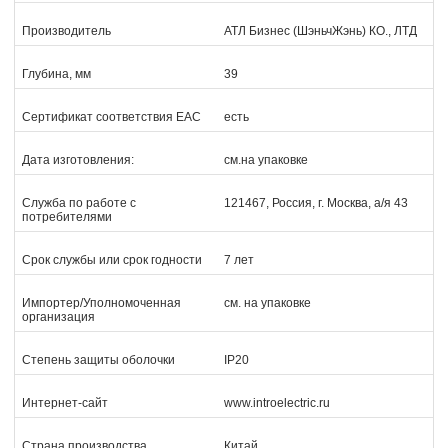
Производитель
АТЛ Бизнес (ШэньчЖэнь) КО., ЛТД
Глубина, мм
39
Сертификат соответствия EAC
есть
Дата изготовления:
см.на упаковке
Служба по работе с
121467, Россия, г. Москва, а/я 43
потребителями
Срок службы или срок годности
7 лет
Импортер/Уполномоченная
см. на упаковке
организация
Степень защиты оболочки
IP20
Интернет-сайт
www.introelectric.ru
Страна производства
Китай