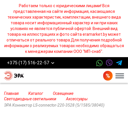
Работаем только с юридическими лицами! Вся
представленная на сайте информация, касающаяся
технических характеристик, комплектации, внешнего вида
товара носит информационный характер и ни при каких
условиях не является публичной офертой. Внешний вид
товара на иллюстрациях и фото сайта eramarket.by может
отличаться от реального товара.Для получения подробной
информации о реализуемых товарах необходимо обращаться
к менеджерам компании ООО "МП-снаб".
+375 (17) 516-22-57
Бург
Главная
Каталог
Освещение
Светодиодные светильники
Аксессуары
ЭРА Коннектор LS-connector-220-3528 (5/1585/38040)