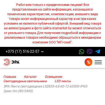
Работаем только с юридическими лицами! Вся
представленная на сайте информация, касающаяся
технических характеристик, комплектации, внешнего вида
товара носит информационный характер и ни при каких
условиях не является публичной офертой. Внешний вид товара
на иллюстрациях и фото сайта eramarket.by может отличаться
от реального товара.Для получения подробной информации о
реализуемых товарах необходимо обращаться к менеджерам
компании ООО "МП-снаб".
+375 (17) 516-22-57
Бурге
Главная
Каталог
Освещение
Светодиодные светильники
LED ленты
ЭРА Лента светодиодная LS2835-4,8-60-12-6500К-IP65-
2year-5m (80/2400)