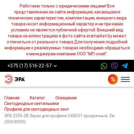
Работаем только с юридическими лицами! Вся
представленная на сайте информация, касающаяся
технических характеристик, комплектации, внешнего вида
товара носит информационный характер и ни при каких
условиях не является публичной офертой. Внешний вид
товара на иллюстрациях и фото сайта eramarket.by может
отличаться от реального товара.Для получения подробной
информации о реализуемых товарах необходимо обращаться
к менеджерам компании ООО "МП-снаб".
+375 (17) 516-22-57
Бург
Главная
Каталог
Освещение
Светодиодные светильники
Профили для светодиодных лент
ЭРА 2206-2B Экран для профиля САВ251 прозрачный, 2м
(500/8000)