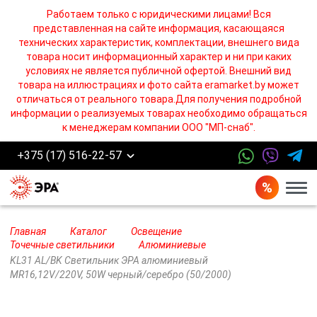
Работаем только с юридическими лицами! Вся
представленная на сайте информация, касающаяся
технических характеристик, комплектации, внешнего вида
товара носит информационный характер и ни при каких
условиях не является публичной офертой. Внешний вид
товара на иллюстрациях и фото сайта eramarket.by может
отличаться от реального товара.Для получения подробной
информации о реализуемых товарах необходимо обращаться
к менеджерам компании ООО "МП-снаб".
+375 (17) 516-22-57
Бург
Главная
Каталог
Освещение
Точечные светильники
Алюминиевые
KL31 AL/BK Светильник ЭРА алюминиевый
MR16,12V/220V, 50W черный/серебро (50/2000)