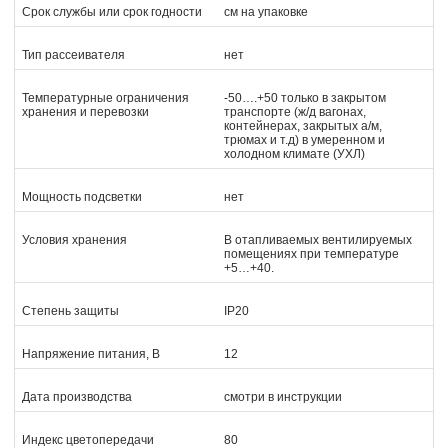
Срок службы или срок годности
см на упаковке
Тип рассеивателя
нет
Температурные ограничения
-50….+50 только в закрытом
хранения и перевозки
транспорте (ж/д вагонах,
контейнерах, закрытых а/м,
трюмах и т.д) в умеренном и
холодном климате (УХЛ)
Мощность подсветки
нет
Условия хранения
В отапливаемых вентилируемых
помещениях при температуре
+5…+40.
Степень защиты
IP20
Напряжение питания, В
12
Дата производства
смотри в инструкции
Индекс цветопередачи
80