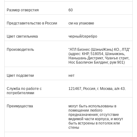
Размер отверстия
60
Представительство в России
см на упаковке
Цвет светильника
черный/серебро
Производитель
“АТЛ Бизнес (ШэньчЖэнь) КО., ЛТД”
(адрес: КНР, 518054, Шэньчжэнь,
Наньшань Дистрикт, Чуанъе стрит,
Нос Баоличэн Билдинг, рум 901)
Цвет подсветки
нет
Служба по работе с
121467, Россия, г. Москва, а/я 43.
потребителями
Преимущества
могут быть использованы в
помещении любого
предназначения; отсутствие
видимой части корпуса, и могут
быть встроены в потолок или
стены