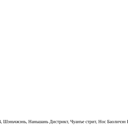
, Шэньчжэнь, Наньшань Дистрикт, Чуанъе стрит, Нос Баоличэн Б