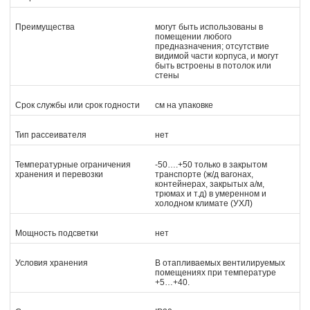
Преимущества
могут быть использованы в
помещении любого
предназначения; отсутствие
видимой части корпуса, и могут
быть встроены в потолок или
стены
Срок службы или срок годности
см на упаковке
Тип рассеивателя
нет
Температурные ограничения
-50….+50 только в закрытом
хранения и перевозки
транспорте (ж/д вагонах,
контейнерах, закрытых а/м,
трюмах и т.д) в умеренном и
холодном климате (УХЛ)
Мощность подсветки
нет
Условия хранения
В отапливаемых вентилируемых
помещениях при температуре
+5…+40.