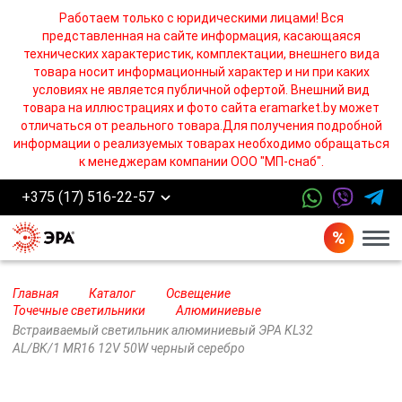
Работаем только с юридическими лицами! Вся
представленная на сайте информация, касающаяся
технических характеристик, комплектации, внешнего вида
товара носит информационный характер и ни при каких
условиях не является публичной офертой. Внешний вид
товара на иллюстрациях и фото сайта eramarket.by может
отличаться от реального товара.Для получения подробной
информации о реализуемых товарах необходимо обращаться
к менеджерам компании ООО "МП-снаб".
+375 (17) 516-22-57
Бург
Главная
Каталог
Освещение
Точечные светильники
Алюминиевые
Встраиваемый светильник алюминиевый ЭРА KL32
AL/BK/1 MR16 12V 50W черный серебро