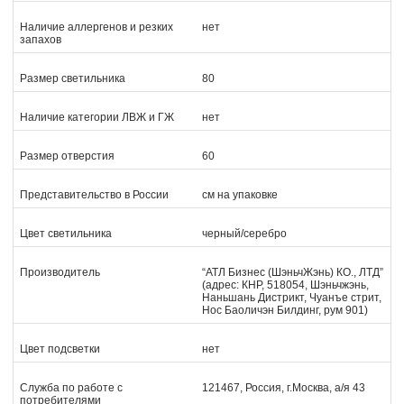
Наличие аллергенов и резких
нет
запахов
Размер светильника
80
Наличие категории ЛВЖ и ГЖ
нет
Размер отверстия
60
Представительство в России
см на упаковке
Цвет светильника
черный/серебро
Производитель
“АТЛ Бизнес (ШэньчЖэнь) КО., ЛТД”
(адрес: КНР, 518054, Шэньчжэнь,
Наньшань Дистрикт, Чуанъе стрит,
Нос Баоличэн Билдинг, рум 901)
Цвет подсветки
нет
Служба по работе с
121467, Россия, г.Москва, а/я 43
потребителями