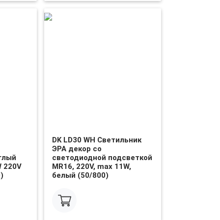
DK LD30 WH Светильник
ЭРА декор cо
глый
светодиодной подсветкой
W 220V
MR16, 220V, max 11W,
)
белый (50/800)